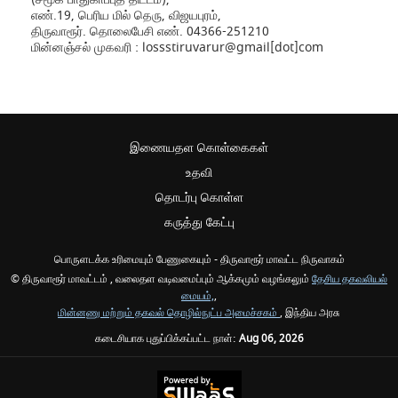
எண்.19, பெரிய மில் தெரு, விஜயபுரம்,
திருவாரூர். தொலைபேசி எண். 04366-251210
மின்னஞ்சல் முகவரி : lossstiruvarur@gmail[dot]com
இணையதள கொள்கைகள்
உதவி
தொடர்பு கொள்ள
கருத்து கேட்பு
பொருளடக்க உரிமையும் பேணுகையும் - திருவாரூர் மாவட்ட நிருவாகம்
© திருவாரூர் மாவட்டம் , வலைதள வடிவமைப்பும் ஆக்கமும் வழங்கலும்
தேசிய தகவலியல்
மையம்,
,
மின்னணு மற்றும் தகவல் தொழில்நுட்ப அமைச்சகம்
, இந்திய அரசு
கடைசியாக புதுப்பிக்கப்பட்ட நாள்:
Aug 06, 2026