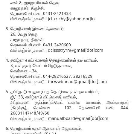
எண்.8, ஹாஜா மியான் தெரு,
காஜா நகர், திருச்சி.
தொலைபேசி எண். 0431-2421433
மின்னஞ்சல் முகவரி : jcl_trichy@yahoo[dot]in
தொழிலாளர் இணை ஆணையர்,
26, 3வது தெரு,
காஜா நகர், திருச்சி.
தொலைபேசி எண். 0431-2420600
மின்னஞ்சல் முகவரி : dclssstryrn@gmail[dot]com
தமிழ்நாடு கட்டுமானத் தொழிலாளர்கள் நல வாரியம்,
8, வள்ளுவர் கோட்டம் நெடுஞ்சாலை,
சென்னை – 34.
தொலைபேசி எண். 044-28216527, 28216529
மின்னஞ்சல் முகவரி : tncwwbhead@gmail[dot]com
தமிழ்நாடு உடலுழைப்புத் தொழிலாளர்கள் நல வாரியம்,
ஜி/133, தமிழ்நாடு வீட்டுவசதி வாரியம்,
சிந்தாமணி சூப்பர்மார்க்கெட் வணிக வளாகம், அண்ணாநகர்
(கிழக்கு), சென்னை – 102. தொலைபேசி எண். 044-
26631147/48/49/50
மின்னஞ்சல் முகவரி : manualboard@gmail[dot]com
தொழிலாளர் உதவி ஆணையர் அலுவலகம்,
(சமூக பாதுகாப்புத் திட்டம்),