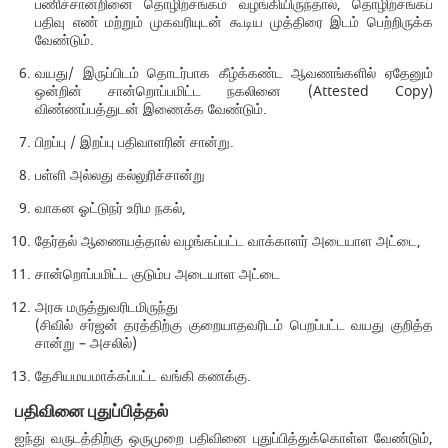
பணிச்சான்றினை தொழிற்சங்கம் வழங்கியிருந்தால், தொழிற்சங்கப்
பதிவு எண் மற்றும் முகவரியுடன் கூடிய முத்திரை இடம் பெற்றிருக்க
வேண்டும்.
வயது/ இருப்பிடம் தொடர்பாக கீழ்க்கண்ட ஆவணங்களில் ஏதேனும்
ஒன்றின் சான்றொப்பமிட்ட நகலினை (Attested Copy)
விண்ணப்பத்துடன் இணைக்க வேண்டும்.
பிறப்பு / இறப்பு பதிவாளரின் சான்று.
பள்ளி அல்லது கல்லுரிச்சான்று
வாகன ஓட்டுநர் உரிம நகல்,
தேர்தல் ஆணையத்தால் வழங்கப்பட்ட வாக்காளர் அடையாள அட்டை,
சான்றொப்பமிட்ட குடும்ப அடையாள அட்டை
அரசு மருத்துவரிடமிருந்து
(சிவில் சர்ஜன் தரத்திற்கு குறையாதவரிடம் பெறப்பட்ட வயது குறித்த
சான்று – அசலில்)
தேசியமயமாக்கப்பட்ட வங்கி கணக்கு.
பதிவினை புதுப்பித்தல்
ஐந்து வருடத்திற்கு ஒருமுறை பதிவினை புதுப்பித்துக்கொள்ள வேண்டும்,