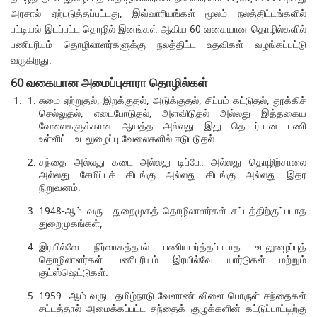
அரசால் ஏற்படுத்தப்பட்டது, இவ்வாரியங்கள் மூலம் நலத்திட்டங்களில்
பட்டியல் இடப்பட்ட தொழில் இனங்கள் ஆகிய 60 வகையான தொழில்களில்
பணிபுரியும் தொழிலாளர்களுக்கு நலத்திட்ட உதவிகள் வழங்கப்பட்டு
வருகிறது.
60 வகையான அமைப்புசாரா தொழில்கள்
சுமை ஏற்றுதல், இறக்குதல், அடுக்குதல், சிப்பம் கட்டுதல், தூக்கிச்
செல்லுதல், எடைபோடுதல், அளவிடுதல் அல்லது இத்தகைய
வேலைகளுக்கான ஆயத்த அல்லது இது தொடர்பான பணி
உள்ளிட்ட உடலுழைப்பு வேலைகளில் ஈடுபடுதல்.
சந்தை அல்லது கடை அல்லது டிப்போ அல்லது தொழிற்சாலை
அல்லது சேமிப்புக் கிடங்கு அல்லது கிடங்கு அல்லது இதர
நிறுவனம்.
1948-ஆம் வருட துறைமுகத் தொழிலாளர்கள் சட்டத்திற்குட்படாத
துறைமுகங்கள்,
இரயில்வே நிர்வாகத்தால் பணியமர்த்தப்படாத உடலுழைப்புத்
தொழிலாளர்கள் பணிபுரியும் இரயில்வே யார்டுகள் மற்றும்
குட்ஸ்ஷெட்டுகள்.
1959- ஆம் வருட தமிழ்நாடு வேளாண் விளை பொருள் சந்தைகள்
சட்டத்தால் அமைக்கப்பட்ட சந்தைக் குழுக்களின் கட்டுப்பாட்டிற்கு