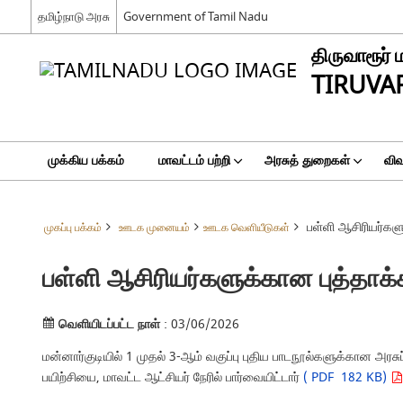
தமிழ்நாடு அரசு
Government of Tamil Nadu
திருவாரூர் 
TIRUVA
முக்கிய பக்கம்
மாவட்டம் பற்றி
அரசுத் துறைகள்
விவ
பள்ளி ஆசிரியர்களு
முகப்பு பக்கம்
ஊடக முனையம்
ஊடக வெளியீடுகள்
பள்ளி ஆசிரியர்களுக்கான புத்தாக்க
வெளியிடப்பட்ட நாள்
: 03/06/2026
மன்னார்குடியில் 1 முதல் 3-ஆம் வகுப்பு புதிய பாடநூல்களுக்கான அரசுப்
பயிற்சியை, மாவட்ட ஆட்சியர் நேரில் பார்வையிட்டார்
( PDF 182 KB)